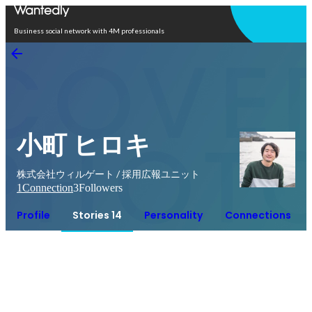
Open in app
Business social network with 4M professionals
小町 ヒロキ
株式会社ウィルゲート / 採用広報ユニット
1
Connection
3
Followers
Profile
Stories 14
Personality
Connections