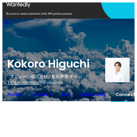
Open in app
Business social network with 4M professionals
Kokoro Higuchi
コミューン株式会社 / 新規事業 チーム
103
Connections
99
Followers
Profile
Stories 7
Skill
Personality
Connecti