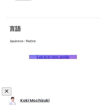
言語
Japanese
-
Native
Log in to view profile
Koki Mochizuki