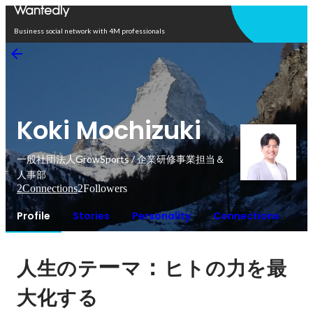
Open in app
Business social network with 4M professionals
Koki Mochizuki
一般社団法人GrowSports / 企業研修事業担当＆
人事部
2
Connections
2
Followers
Profile
Stories
Personality
Connections
ー
：
人生のテ
マ
ヒトの力を最
大化する