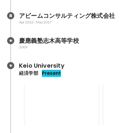
アビームコンサルティング株式会社
Apr 2013
-
May 2017
慶應義塾志木高等学校
2009
Keio University
経済学部
Present
一般社団法人GrowSports人
ラーニング
事部
ィ代表
社員との1on1による育成支援、組
主に、大学生
織設計・役割分担、採用支援、
けに、毎月の
MVV策定支援
「大人が学び
Aug 2021
Jul 2021
するラーニン
ィの代表。