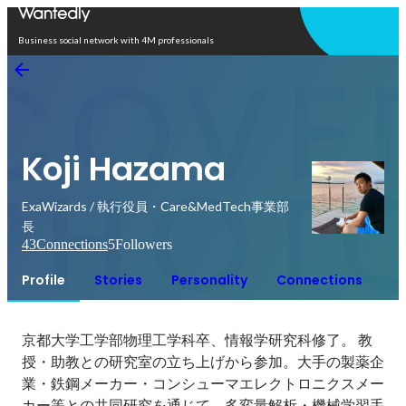
Open in app
Business social network with 4M professionals
Koji Hazama
ExaWizards / 執行役員・Care&MedTech事業部
長
43
Connections
5
Followers
Profile
Stories
Personality
Connections
京都大学工学部物理工学科卒、情報学研究科修了。 教
授・助教との研究室の立ち上げから参加。大手の製薬企
業・鉄鋼メーカー・コンシューマエレクトロニクスメー
カー等との共同研究を通じて、多変量解析・機械学習手