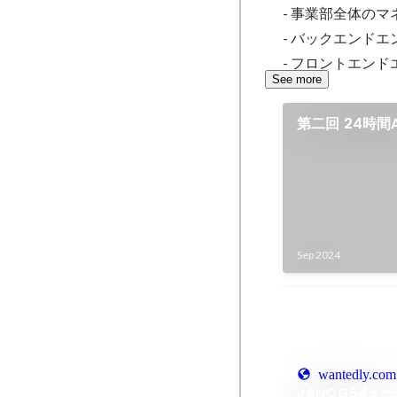
- 事業部全体のマ
- バックエンドエンジ
- フロントエンドエン
See more
第二回 24時間
京）
Sep 2024
wantedly.com
JANOG54ミー