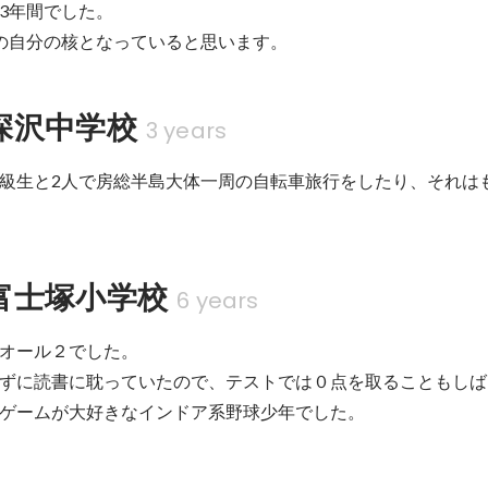
3年間でした。

の自分の核となっていると思います。
深沢中学校
3 years
級生と2人で房総半島大体一周の自転車旅行をしたり、それは
富士塚小学校
6 years
オール２でした。

ずに読書に耽っていたので、テストでは０点を取ることもしば
ゲームが大好きなインドア系野球少年でした。