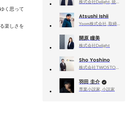
株式会社Delight, 統括部長
ゆく思って
Atsushi Ishii
Yoom株式会社, 取締役CTO、COO
る楽しさを
開原 瞳美
株式会社Delight
Sho Yoshino
株式会社TWOSTONE&Sons, 執行役員
羽田 圭介
専業小説家, 小説家