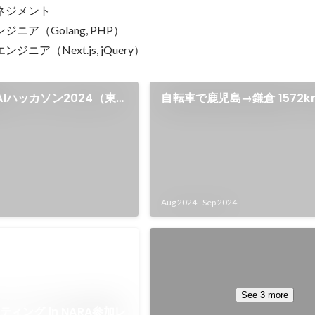
ネジメント

ニア（Golang, PHP）

ジニア（Next.js, jQuery）
AIハッカソン2024（東
自転車で鹿児島→鎌倉 1572k
旅（ワーケーション）
Aug 2024
-
Sep 2024
PUBG MOBILE 企業スクリム
社内にeスポーツ部（非公認）を
PUBG MOBILE で活動開始。 大
See 3 more
などに随時参加中。
ティング in NARA参加レ