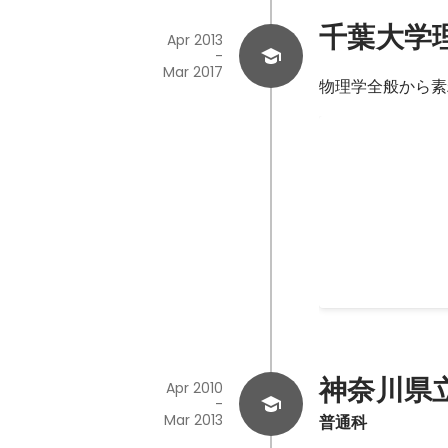
千葉大学
Apr 2013
-
Mar 2017
物理学全般から素
教育実習
高校理科の教職課
行いました。 「
や難しさを実感し
分にとって学びが
Nov 2016
面白さが少しでも
ます。
神奈川県
Apr 2010
-
Mar 2013
普通科