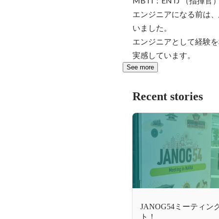
MBTI：ENTJ （指揮官）
エンジニアになる前は、
いました。

エンジニアとして経験を
実感しています。
See more
Recent stories
JANOG54ミーティング
ト！