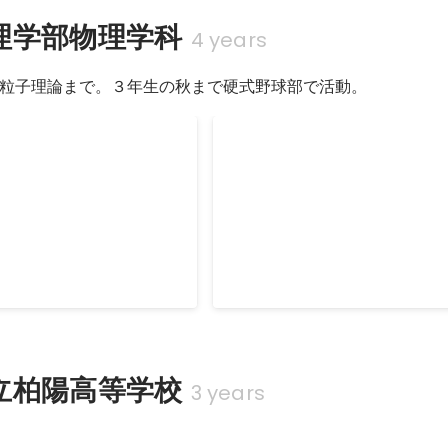
理学部物理学科
4 years
粒子理論まで。３年生の秋まで硬式野球部で活動。
カナダ短期留学
程として、母校で教育実習を
学部が半額出してくれるというこ
教える」ということの面白さ
の語学研修として（ほぼ）単身カ
た２週間でしたが、とても自
タールー大学へ。メディアを通し
大きかったです。 物理学の
分の目で色々な人を見て、様々な
Jul 2014
-
Aug 2014
伝わって入ればいいなと思い
ことの大事さを学ぶ。
立柏陽高等学校
3 years