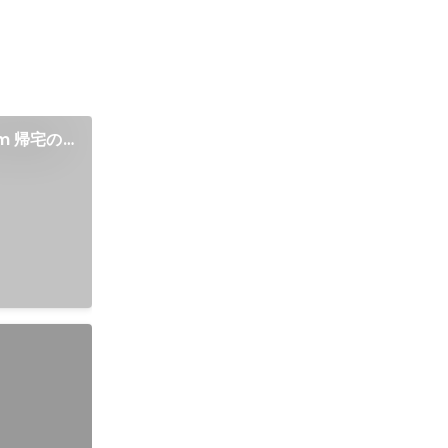
m 帰宅の
参加
立ち上げ、
会や企業交流