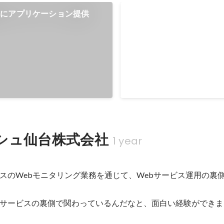
信にアプリケーション提供
チームでのアプリ制作
モバイルアプリケーションを
に、React Nativeを用いて
た。 デザインや動画制作をや
人数名に協力いただきつつ、
Aug 2021
-
Nov 2021
で書いてなんとか遊んでもら
成させる体験をすることがで
正直ゲーム自体のクオリティ
くないものでしたが、アイデ
いただき、アイディアを高い
シュ仙台株式会社
1 year
実現できる技術を磨こうとい
刻んだ経験でした。
スのWebモニタリング業務を通じて、Webサービス運用の裏
サービスの裏側で関わっているんだなと、面白い経験ができま