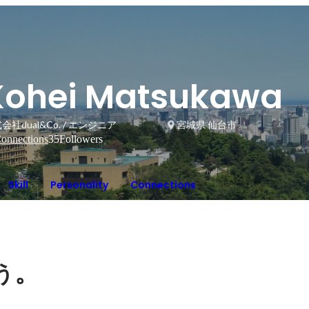
Kohei Matsukawa
会社dual&Co. / エンジニア
宮城県 仙台市
onnections
35
Followers
Skill
Personality
Connections
。
う