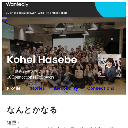
Open in app
Business social network with 4M professionals
Kohei Hasebe
慶應義塾大学 / 商学部
10
Connections
4
Followers
Profile
Stories
Personality
Connections
なんとかなる
経歴：
