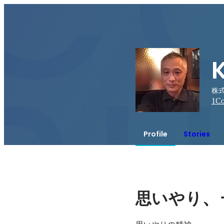
株
1
Co
Profile
Stories
、
思いやり