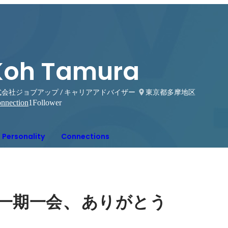
Koh Tamura
式会社ジョブアップ / キャリアアドバイザー
東京都多摩地区
nnection
1
Follower
Personality
Connections
、
一期一会
ありがとう