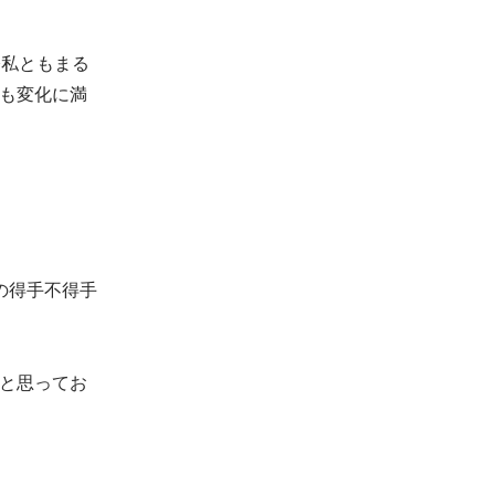
公私ともまる
も変化に満
の得手不得手
と思ってお