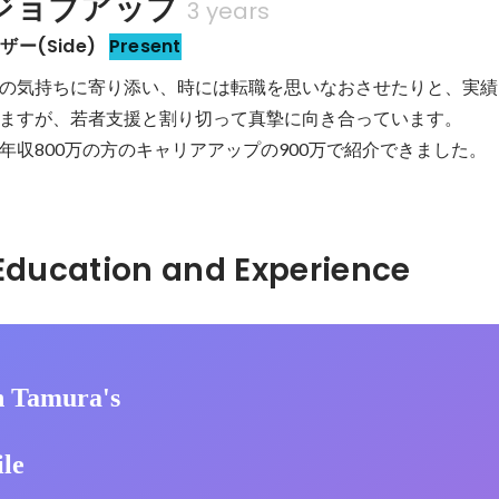
ジョブアップ
3 years
ー(Side)
Present
の気持ちに寄り添い、時には転職を思いなおさせたりと、実績
ますが、若者支援と割り切って真摯に向き合っています。

年収800万の方のキャリアアップの900万で紹介できました。
Hidden: Education and Experience	
 Tamura's
ile