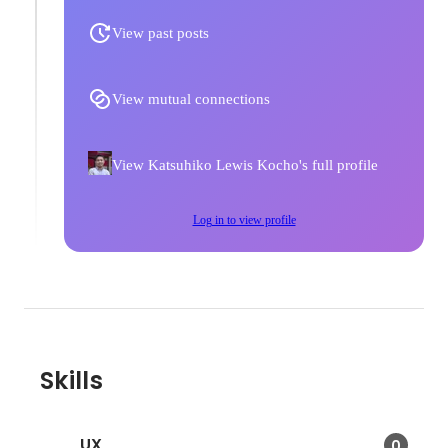
View past posts
View mutual connections
View Katsuhiko Lewis Kocho's full profile
Log in to view profile
Skills
UX
0