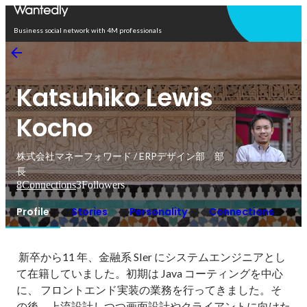
Open in app
Business social network with 4M professionals
Katsuhiko Lewis
Kocho
株式会社マネーフォワード / ERPデザイン部 部
長
8
Connections
3
Followers
Profile
Stories
Personality
Connections
 新卒から11 年、金融系 SIer にシステムエンジニアとし
て在籍していました。初期は Java コーティングを中心
に、 フロントエンド実装の業務を行ってきました。そ
の後、上流設計しつつ画面設計やクライアントに向けた