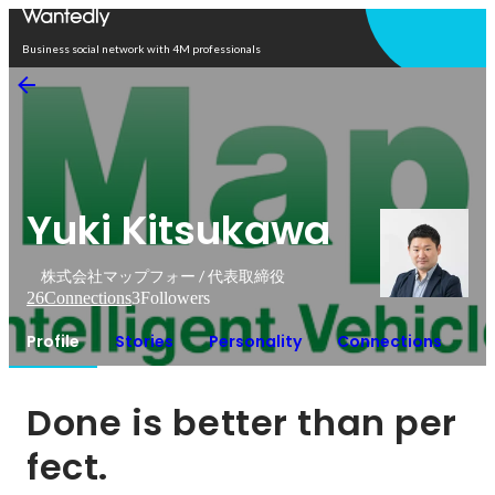
Open in app
Business social network with 4M professionals
Yuki Kitsukawa
株式会社マップフォー / 代表取締役
26
Connections
3
Followers
Profile
Stories
Personality
Connections
Done is better than per
fect.