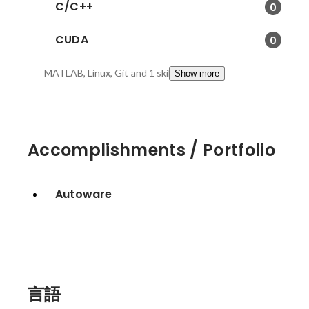
C/C++
0
CUDA
0
MATLAB, Linux, Git
and 1 skills
Show more
Accomplishments / Portfolio
Autoware
言語