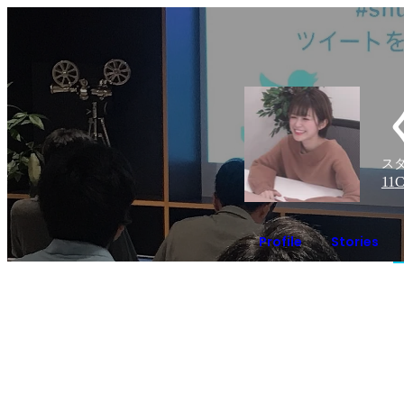
スタ
11
C
Profile
Stories