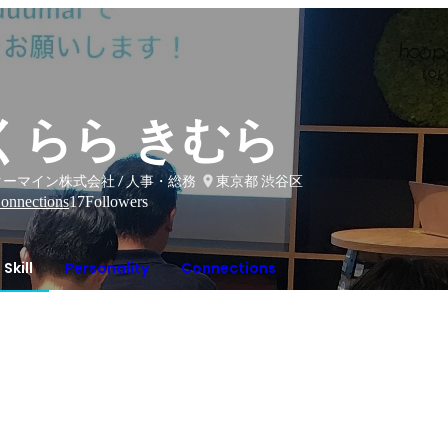
くらら きむら
ーマイン株式会社 / 人事・総務
東京都 渋谷区
onnections
17
Followers
Skill
Personality
Connections