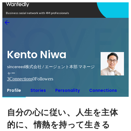
Open in app
Business social network with 4M professionals
Kento Niwa
sincereed株式会社 / エージェント本部 マネージ
ャー
3
Connections
0
Followers
Profile
Stories
Personality
Connections
、
自分の心に従い
人生を主体
、
的に
情熱を持って生きる