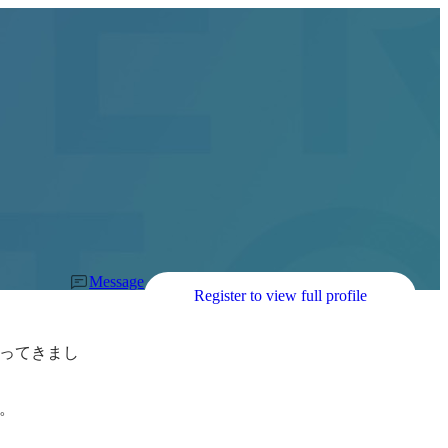
Message
Register to view full profile
ってきまし
。