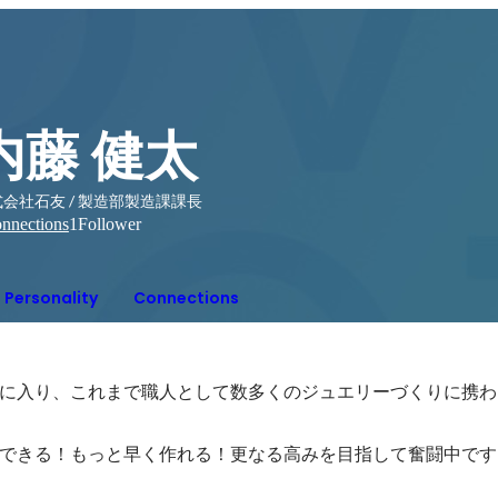
内藤 健太
会社石友 / 製造部製造課課長
nnections
1
Follower
Personality
Connections
に入り、これまで職人として数多くのジュエリーづくりに携わ
できる！もっと早く作れる！更なる高みを目指して奮闘中です