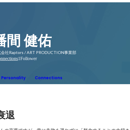
播間 健佑
会社Raptors / ART PRODUCTION事業部
nnections
1
Follower
Personality
Connections
衰退