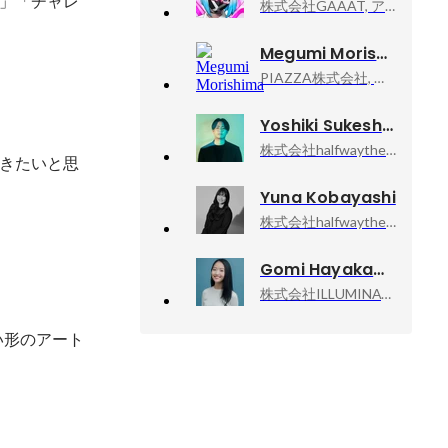
」「チャレ
株式会社GAAAT, アーティスト・イベント事業部
Megumi Morishima
PIAZZA株式会社, コーポレート部
Yoshiki Sukeshita
株式会社halfwaytheir, Co-Founder / COO
行きたいと思
Yuna Kobayashi
株式会社halfwaytheir, Producer
Gomi Hayakawa
株式会社ILLUMINATE, 代表取締役
しい形のアート