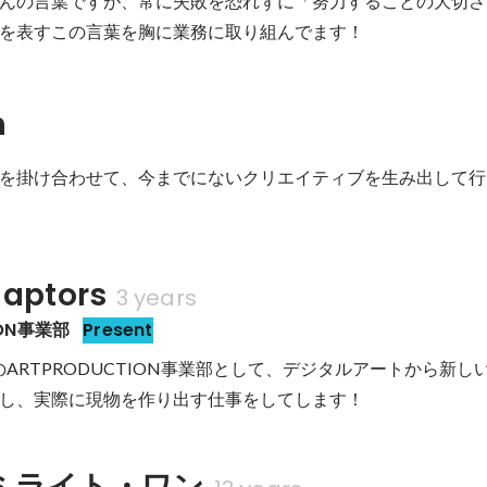
んの言葉ですが、常に失敗を恐れずに「努力することの大切さ
を表すこの言葉を胸に業務に取り組んでます！
n
術を掛け合わせて、今までにないクリエイティブを生み出して
ptors
3 years
ION事業部
Present
rsのARTPRODUCTION事業部として、デジタルアートから新
し、実際に現物を作り出す仕事をしてします！
ミライト・ワン