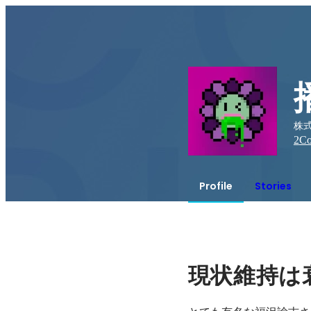
株式
2
Co
Profile
Stories
現状維持は