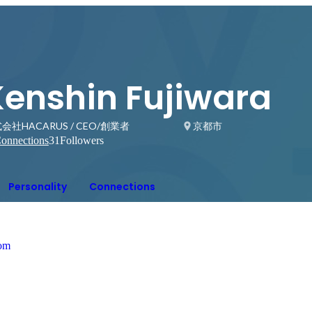
Kenshin Fujiwara
会社HACARUS / CEO/創業者
京都市
onnections
31
Followers
Personality
Connections
com