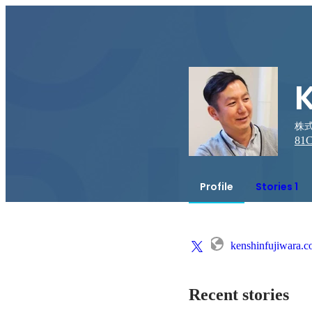
株式
81
C
Profile
Stories 1
kenshinfujiwara.
Recent stories