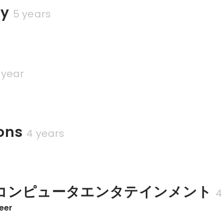
fy
5 years
 year
ons
4 years
コンピュータエンタテインメント
4
eer