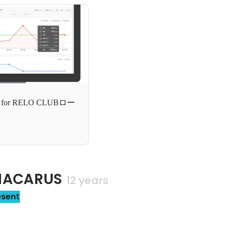
or RELO CLUBロー
ACARUS
12 years
esent