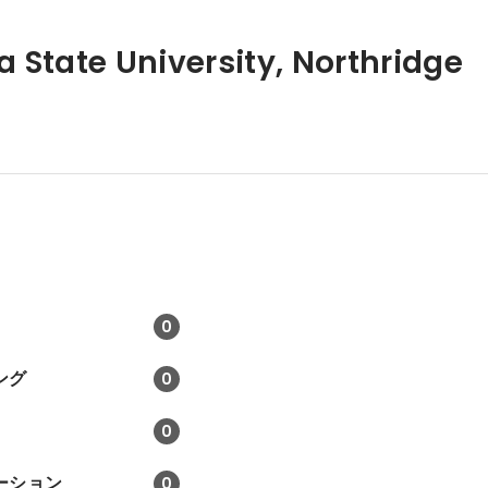
a State University, Northridge
0
ング
0
0
ーション
0