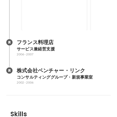
最優秀プロジェクト賞
優秀賞・ベ
2019
2018
フランス料理店
サービス兼経営支援
2006
-
2007
株式会社ベンチャー・リンク
コンサルティンググループ・新規事業室
2002
-
2006
Skills