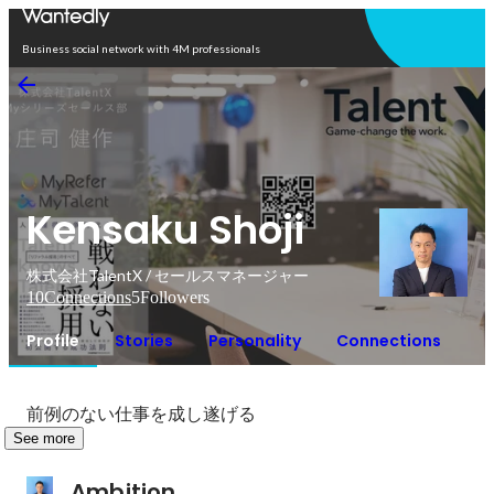
Open in app
Business social network with 4M professionals
Kensaku Shoji
株式会社TalentX / セールスマネージャー
10
Connections
5
Followers
Profile
Stories
Personality
Connections
前例のない仕事を成し遂げる
See more
Ambition