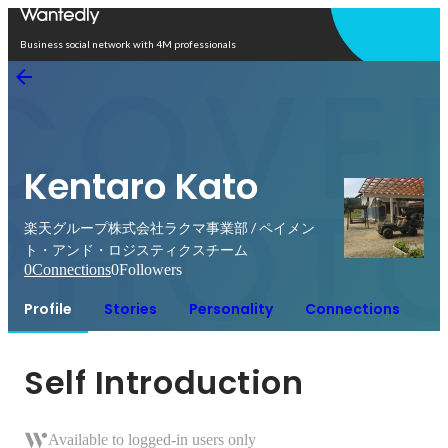
Open in app
Business social network with 4M professionals
Kentaro Kato
楽天グループ株式会社ラクマ事業部 / ペイメン
ト・アンド・ロジスティクスチーム
0
Connections
0
Followers
Profile
Stories
Personality
Connections
Self Introduction
Available to logged-in users only