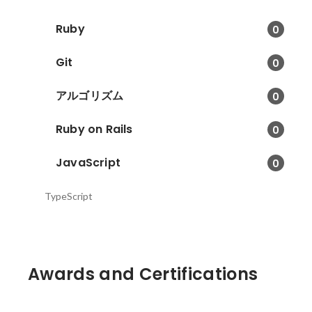
Ruby
0
Git
0
アルゴリズム
0
Ruby on Rails
0
JavaScript
0
TypeScript
Awards and Certifications