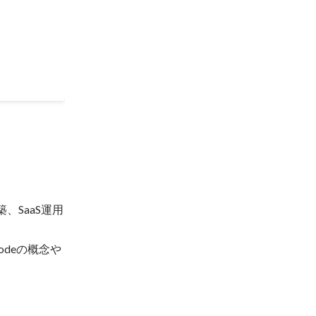
から始める
、SaaS運用
Codeの概念や