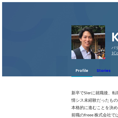
K
バリ
1
Co
Profile
Stories
新卒でSIerに就職後、
情シス未経験だったもの
本格的に進むことを決め
前職のfreee 株式会