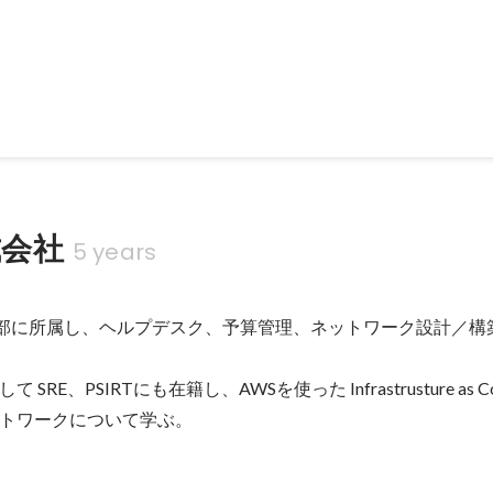
ーの実施 第1回：「個人情報等のガバナンスについて」 第2回：「ゼロ
「増えるSaaSの利用とID管理」
式会社
5 years
te IT部に所属し、ヘルプデスク、予算管理、ネットワーク設計／構築
SRE、PSIRTにも在籍し、AWSを使った Infrastrusture as 