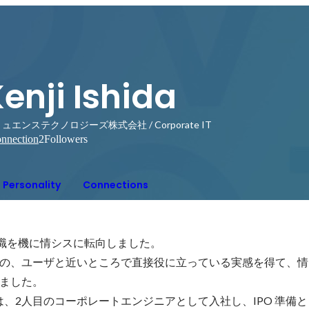
enji Ishida
ュエンステクノロジーズ株式会社 / Corporate IT
nnection
2
Followers
Personality
Connections
転職を機に情シスに転向しました。

の、ユーザと近いところで直接役に立っている実感を得て、情
ました。

社では、2人目のコーポレートエンジニアとして入社し、IPO 準備