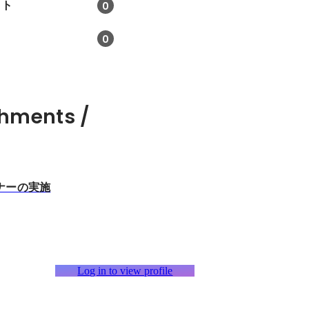
クト
0
0
hments /
ナーの実施
Log in to view profile