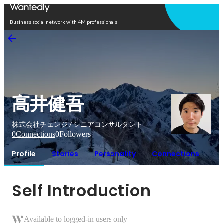
Open in app
Business social network with 4M professionals
高井健吾
株式会社チェンジ / シニアコンサルタント
0
Connections
0
Followers
Profile
Stories
Personality
Connections
Self Introduction
Available to logged-in users only