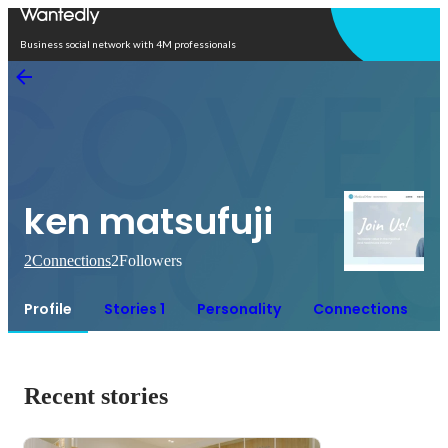
Open in app
Business social network with 4M professionals
ken matsufuji
2
Connections
2
Followers
Profile
Stories 1
Personality
Connections
Recent stories