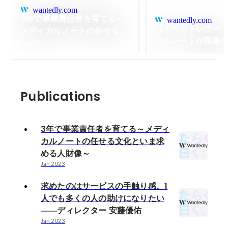
wantedly.com
3年で事業責任者を育てる～
wantedly.com
【イベントレポー
メディカルノートの任せる文
カルノートが医療
化といま求める人財像～
Jan 2023
する上で大切にし
〜 CancerX Summ
〜
Publications
3年で事業責任者を育てる～メディ
カルノートの任せる文化といま求
める人財像～
Jan 2023
求めたのはサービスの手触り感。1
人でも多くの人の助けになりたい
――ディレクター 安藤優佑
Jan 2023