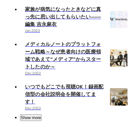
家族が病気になったときなどに真
っ先に思い出してもらいたい――
編集 吉永麻衣
Jan 2023
メディカルノートのプラットフォ
ーム戦略～なぜ患者向けの医療領
域であえて“メディア”からスター
トしたのか～
Dec 2022
いつでもどこでも視聴OK！録画配
信型の会社説明会を開催してま
す！
Dec 2022
Show more