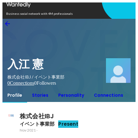
Open in app
Business social network with 4M professionals
入江 憲
株式会社IBJ / イベント事業部
0
Connections
0
Followers
Profile
Stories
Personality
Connections
株式会社IBJ
イベント事業部
Present
Nov 2021
-