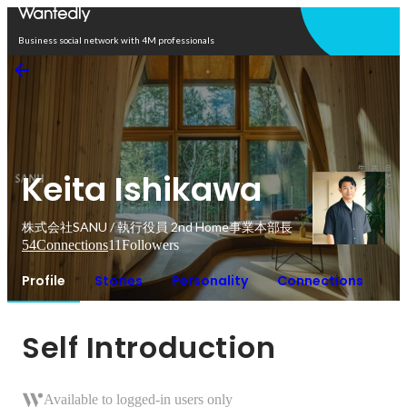
Open in app
Business social network with 4M professionals
Keita Ishikawa
株式会社SANU / 執行役員 2nd Home事業本部長
54
Connections
11
Followers
Profile
Stories
Personality
Connections
Self Introduction
Available to logged-in users only