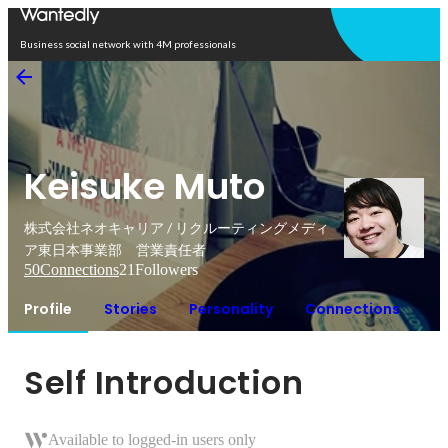
Open in app
Business social network with 4M professionals
Keisuke Muto
株式会社ネオキャリア / リクルーティングメディ
ア東日本事業部 営業責任者
50
Connections
21
Followers
Profile
Stories
Personality
Connections
Self Introduction
Available to logged-in users only