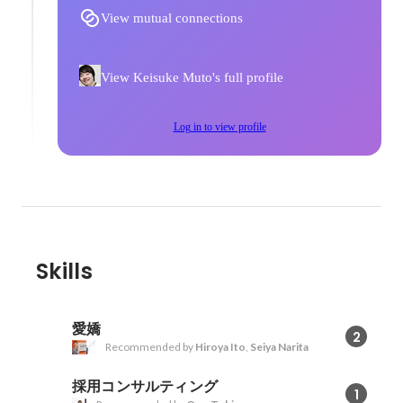
View mutual connections
View Keisuke Muto's full profile
Log in to view profile
Skills
愛嬌
2
Recommended by
Hiroya Ito
,
Seiya Narita
採用コンサルティング
1