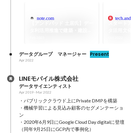
note.com
tech.andp
【アンドパッド 土居氏】デー
スタートア
タ利活用推進で建築・建設業
タ活用文化
界の未来をよりよいものに｜
ANDPAD T
Feb 2023
Oct 2022
HEROES by for Startups
｜note
データグループ　マネージャー
Present
Apr 2022
LINEモバイル株式会社
データサイエンティスト
Apr 2019
-
Mar 2022
・パブリッククラウド上にPrivate DMPを構築

・機械学習による見込み顧客のセグメンテーショ
ン

・2020年6月9日にGoogle Cloud Day digitalに登壇
（同年9月25日にGCP内で事例化）