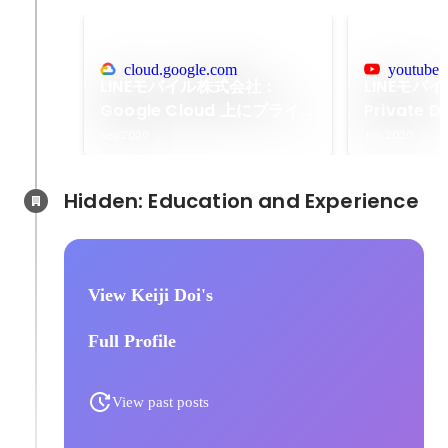
cloud.google.com
youtube.
LINEモバイル株式会社：
LINEモバ
Google Cloud 上にプライ
Private
ベート DMP を構築。マーケ
Sep 2020
Jun 2020
ティング戦略の最適化をデー
タで支援 | Google Cloud 公
Hidden: Education and Experience	
式ブログ
View Keiji Doi's
Full Profile
View past posts