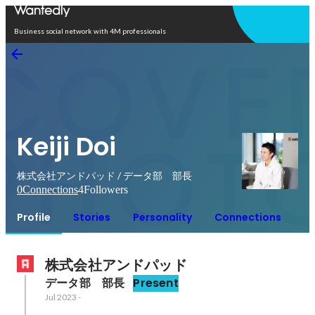
Open in app
Business social network with 4M professionals
Keiji Doi
株式会社アンドパッド / データ部 部長
0
Connections
4
Followers
Profile
Stories
Personality
Connections
株式会社アンドパッド
データ部　部長
Present
Jul 2023
-