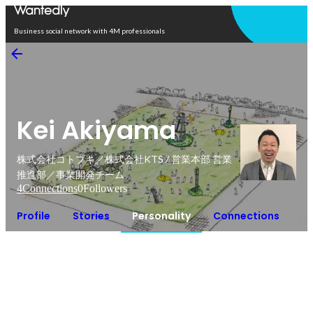
Open in app
Business social network with 4M professionals
Kei Akiyama
株式会社コトブキ／株式会社KTS / 営業本部 営業
推進部／事業開発チーム
4
Connections
0
Followers
Profile
Stories
Personality
Connections