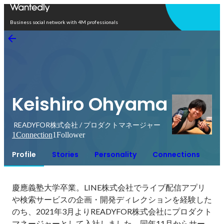
Open in app
Business social network with 4M professionals
Keishiro Ohyama
READYFOR株式会社 / プロダクトマネージャー
1
Connection
1
Follower
Profile
Stories
Personality
Connections
慶應義塾大学卒業。LINE株式会社でライブ配信アプリ
や検索サービスの企画・開発ディレクションを経験した
のち、2021年3月よりREADYFOR株式会社にプロダクト
マネージャーとして入社しました。同年11月からサー