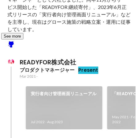
ビス開始した「READYFOR 継続寄付」、2023年6月正
式リリースの「実行者向け管理画面リニューアル」など
を主導し、現在はグロース施策の戦略立案・運用に従事
しています。
See more
READYFOR株式会社
プロダクトマネージャー
Present
Mar 2021
-
実行者向け管理画面リニューアル
「READYF
ス
May 2021
-
Feb
Jul 2022
-
Aug 2023
2022