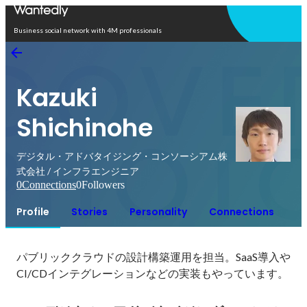
Open in app
Business social network with 4M professionals
Kazuki
Shichinohe
デジタル・アドバタイジング・コンソーシアム株
式会社 / インフラエンジニア
0
Connections
0
Followers
Profile
Stories
Personality
Connections
パブリッククラウドの設計構築運用を担当。SaaS導入や
CI/CDインテグレーションなどの実装もやっています。