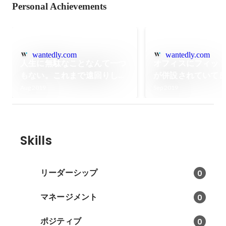
Personal Achievements
wantedly.com
wantedly.com
人生に無駄なことなんて一つ
オフィスにフィッ
もない。これまで遠回りして
が併設されていて
きたと感じている人とこそ、
と５選！施設も大
Aug 2019
Sep 2019
一緒に働きたい。
Skills
リーダーシップ
0
マネージメント
0
ポジティブ
0