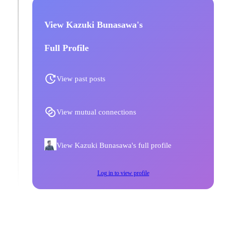
View Kazuki Bunasawa's
Full Profile
View past posts
View mutual connections
View Kazuki Bunasawa's full profile
Log in to view profile