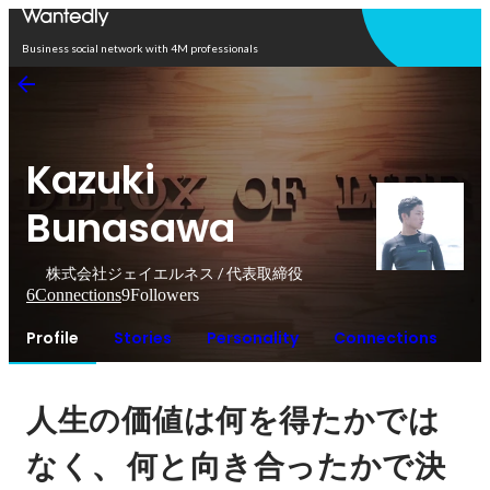
Open in app
Business social network with 4M professionals
Kazuki
Bunasawa
株式会社ジェイエルネス / 代表取締役
6
Connections
9
Followers
Profile
Stories
Personality
Connections
人生の価値は何を得たかでは
、
なく
何と向き合ったかで決