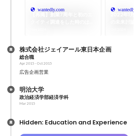
wantedly.com
wantedly
【再掲】創業7周年と初のエ
2022年1
クイティ調達をした時のはな
の未来討論
し
こそ振り返
Nov 2024
Oct 2024
株式会社ジェイアール東日本企画
総合職
Apr 2015
-
Oct 2015
広告企画営業
明治大学
政治経済学部経済学科
Mar 2015
Hidden: Education and Experience	