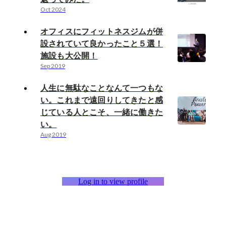
Oct 2024
オフィスにフィットネスジムが併
設されていて良かったこと５選！
施設も大公開！
Sep 2019
人生に無駄なことなんて一つもな
い。これまで遠回りしてきたと感
じている人とこそ、一緒に働きた
い。
Aug 2019
Log in to view profile