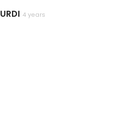
URDI
4 years