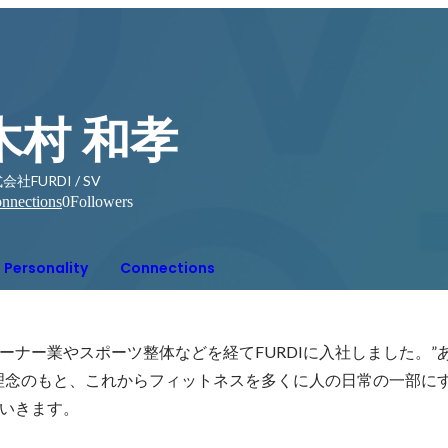
木村 和孝
会社FURDI / SV
nnections
0
Followers
Personality
Connections
ーナー業やスポーツ整体などを経てFURDIに入社しました。”
理念のもと、これからフィットネスを多くに人の日常の一部に
いきます。