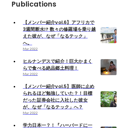
Publications
【メンバー紹介vol.6】アフリカで
3週間断水!? 数々の修羅場を乗り越
えた彼が、なぜ「なるテック」
へ。
Mar 2022
ヒルナンデスで紹介！巨大かまく
らで食べる絶品郷土料理！
Mar 2022
【メンバー紹介vol.5】医師に止め
られるほど勉強していた？！目標
だった証券会社に入社した彼女
が、なぜ「なるテック」へ？
Mar 2022
学力日本一？！『ハーバードに一