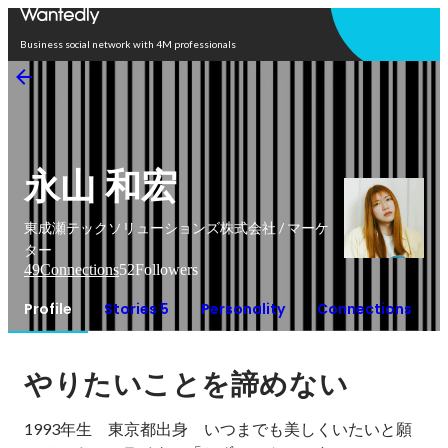
Open in app
Business social network with 4M professionals
永山 和宏
東成瀬テックソリューションズ株式会社 / マーケ
ター
49
Connections
52
Followers
Profile
Stories 5
Personality
Connections
やりたいことを諦めない
1993年生　東京都出身　いつまでも美しくいたいと願