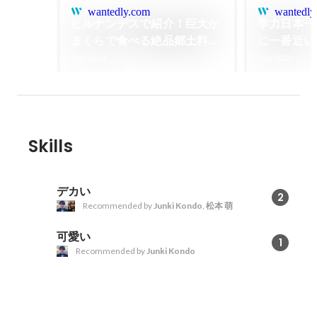
wantedly.com
wantedly
ヒルナンデスで紹介！巨大か
学力日本一
まくらで食べる絶品郷土料
に一番近い
理！
口2400
Mar 2022
Feb 2022
の魅力に迫
Skills
デカい
2
Recommended by
Junki Kondo
,
松本 萌
可愛い
1
Recommended by
Junki Kondo