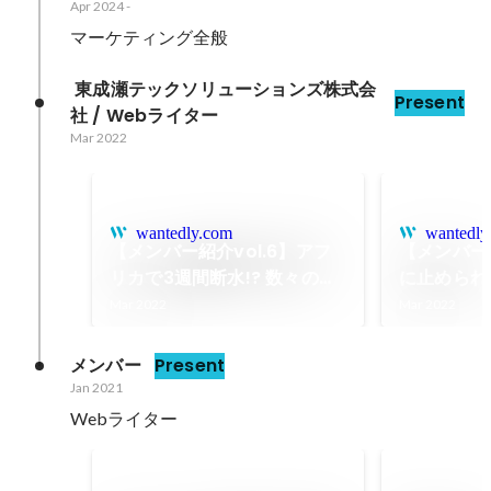
Apr 2024
-
マーケティング全般
 東成瀬テックソリューションズ株式会
Present
社 / Webライター
Mar 2022
wantedly.com
wantedly
【メンバー紹介vol.6】アフ
【メンバー紹
リカで3週間断水!? 数々の修
に止められ
羅場を乗り越えた彼が、なぜ
た？！目標
Mar 2022
Mar 2022
「なるテック」へ。
入社した彼
テック」へ
メンバー
Present
Jan 2021
Webライター