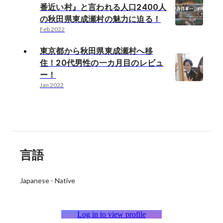
番近い村』と言われる人口2400人
の秋田県東成瀬村の魅力に迫る！
Feb 2022
東京都から秋田県東成瀬村へ移
住！20代男性の一カ月目のレビュ
ー！
Jan 2022
言語
Japanese
-
Native
Log in to view profile