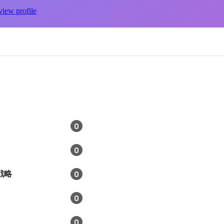
view profile
0
0
戦略
0
0
0