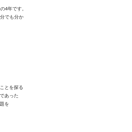
4年です。

自分でも分か
ことを探る
であった
題を