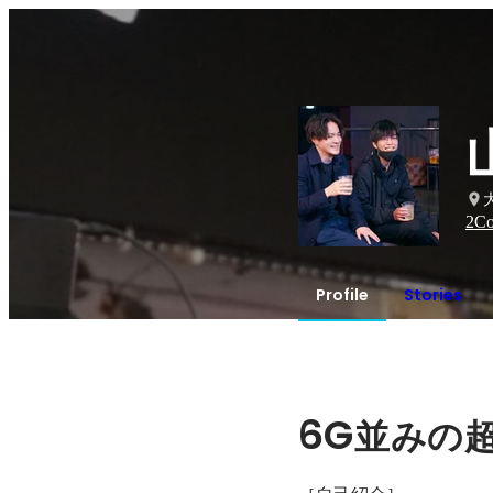
2
Co
Profile
Stories
6G
並みの