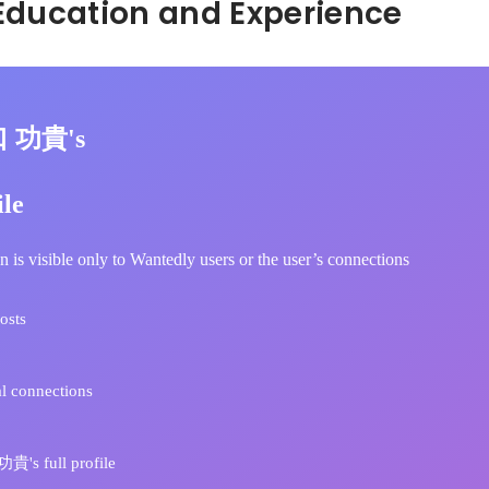
Hidden: Education and Experience	
口 功貴's
ile
n is visible only to Wantedly users or the user’s connections
osts
l connections
's full profile