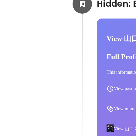
View 山
Full Prof
This informatio
View past p
View mutua
View 山口 功貴