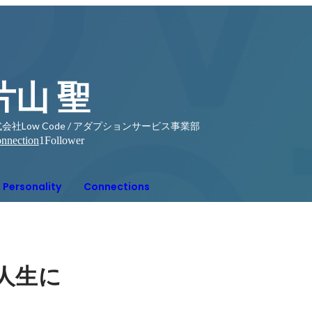
片山 聖
会社Low Code / アダプションサービス事業部
nnection
1
Follower
Personality
Connections
人生に