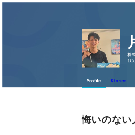
株式
1
Co
Profile
Stories
悔いのない