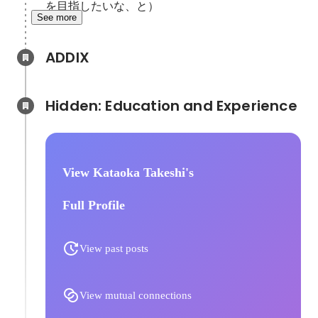
を目指したいな、と）
See more
ADDIX
Hidden: Education and Experience	
View Kataoka Takeshi's
Full Profile
View past posts
View mutual connections