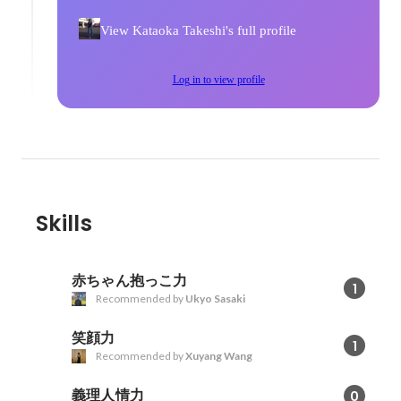
View Kataoka Takeshi's full profile
Log in to view profile
Skills
赤ちゃん抱っこ力
1
Recommended by
Ukyo Sasaki
笑顔力
1
Recommended by
Xuyang Wang
義理人情力
0