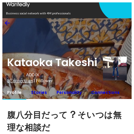
Open in app
Business social network with 4M professionals
Kataoka Takeshi
ADDIX
8
Connections
1
Follower
Profile
Stories
Personality
Connections
？
腹八分目だって
そいつは無
理な相談だ