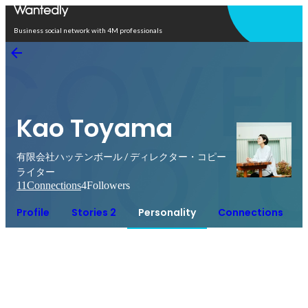
Open in app
Business social network with 4M professionals
Kao Toyama
有限会社ハッテンボール / ディレクター・コピー
ライター
11
Connections
4
Followers
Profile
Stories 2
Personality
Connections