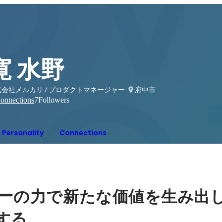
寛 水野
式会社メルカリ / プロダクトマネージャー
府中市
onnections
7
Followers
Personality
Connections
ー
の力で新たな価値を生み出
する