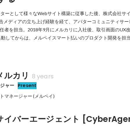
クターとして様々なWebサイト構築に従事した後、株式会社サ
広告メディアの立ち上げ経験を経て、アバターコミュニティサー
任者を担当。2018年9月にメルカリに入社後、取引画面のUX
に異動してからは、メルペイスマート払いのプロダクト開発を担
メルカリ
8 years
ージャー
Present
トマネージャー (メルペイ)
イバーエージェント [CyberAgen