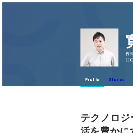
株
11
C
Profile
Stories
テクノロジ
活を豊かに