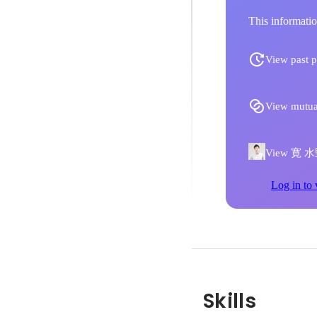
This informatio
View past p
View mutua
View 寛 水野'
Log in to 
Skills