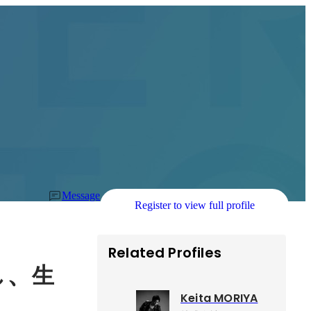
Message
Register to view full profile
Related Profiles
、
し
生
Keita MORIYA