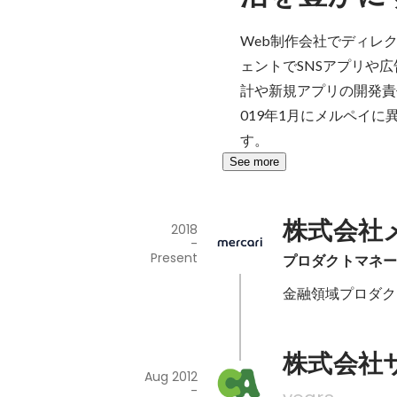
Web制作会社でディレ
ェントでSNSアプリや
計や新規アプリの開発責
019年1月にメルペイ
す。
See more
株式会社
2018
-
Present
プロダクトマネ
金融領域プロダク
株式会社サ
Aug 2012
-