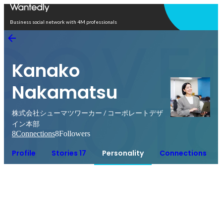
Open in app
Business social network with 4M professionals
Kanako
Nakamatsu
株式会社シューマツワーカー / コーポレートデザ
イン本部
8
Connections
8
Followers
Profile
Stories 17
Personality
Connections