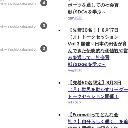
4
d by
Toshi Asaba
and
3
ポーツを通しての社会貢
献/SDGsを学ぶ～
Aug 2020
3
d by
Toshi Asaba
and
2
【先着30名！】8月17日
（月）トークセッション
Vol.3 開催～日本の田舎が育
3
d by
Toshi Asaba
and
2
んできた伝統的な価値観や
みを通して、社会貢
献/SDGsを学ぶ～
Aug 2020
【先着50名限定】8月3日
（月）世界を動かすリーダ
トークセッション開催！
Jul 2020
【Freewillってどんな会
社？】自分らしく働く、を