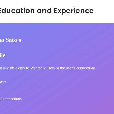
Hidden: Education and Experience	
a Sato's
ile
n is visible only to Wantedly users or the user’s connections
osts
l connections