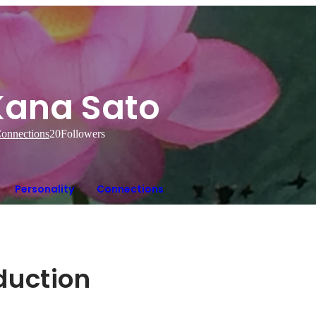
Kana Sato
onnections
20
Followers
Personality
Connections
oduction