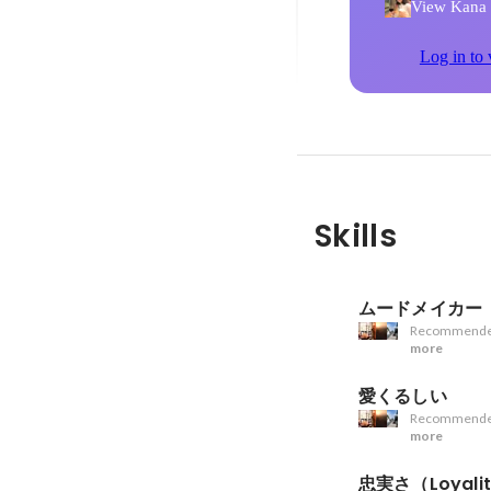
View Kana S
Log in to 
Skills
ムードメイカー
Recommende
more
愛くるしい
Recommende
more
忠実さ（Loyali