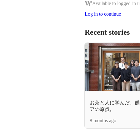
Available to logged-in u
Log in to continue
Recent stories
お茶と人に学んだ、働
アの原点。
8 months ago