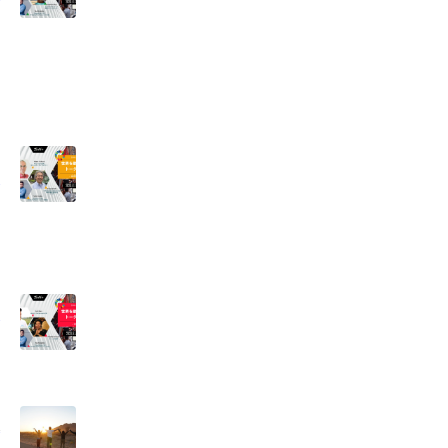
営
ー
追