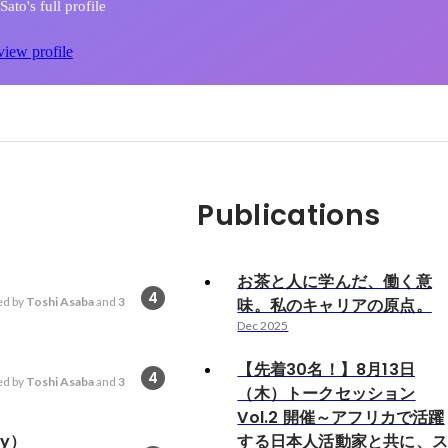
ato's full profile
view profile
Publications
お茶と人に学んだ、働く意
4
d by
Toshi Asaba
and
3
味。私のキャリアの原点。
Dec 2025
【先着30名！】8月13日
4
d by
Toshi Asaba
and
3
（木）トークセッション
Vol.2 開催～アフリカで活躍
ty）
する日本人活動家と共に、