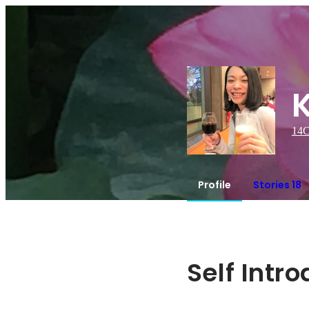
14
C
Profile
Stories 18
Self Intr