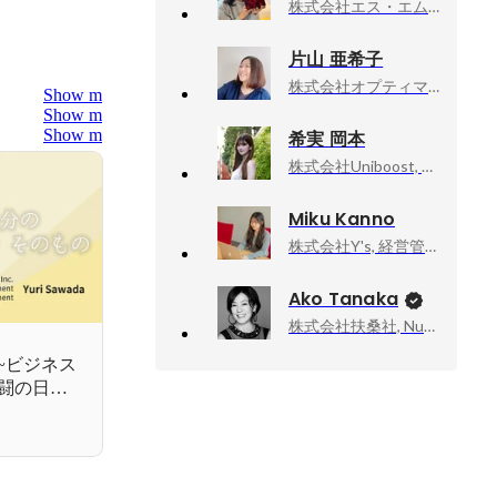
株式会社エス・エム・エス, プロダクト推進本部
片山 亜希子
株式会社オプティマインド, 人事室 統括責任者
Show more
Show more
Show more
希実 岡本
株式会社Uniboost, 代表取締役
Miku Kanno
株式会社Y's, 経営管理室
Ako Tanaka
株式会社扶桑社, Numéro TOKYO編集長
~ビジネス
闘の日々