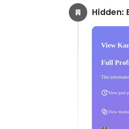
View Kan
Full Prof
This informatio
View past p
View mutua