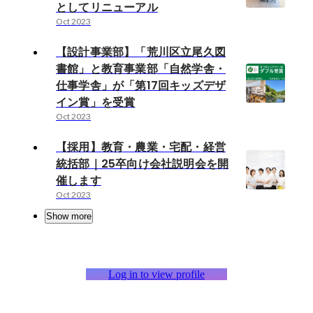
としてリニューアル
Oct 2023
【設計事業部】「荒川区立尾久図
書館」と教育事業部「自然学舎・
仕事学舎」が「第17回キッズデザ
イン賞」を受賞
Oct 2023
【採用】教育・農業・宅配・経営
統括部｜25卒向け会社説明会を開
催します
Oct 2023
Show more
Log in to view profile