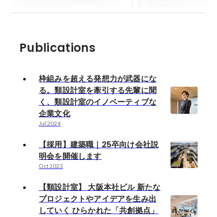
ザイン賞を受賞 ～「本の森」
た「共創拠点」と
を実現した都心型文化施設の
ーアル
好例として評価されました～
Publications
枠組みを超える発想力が武器にな
る。類設計室を牽引する先輩に聞
く、類設計室のイノベーティブな
企業文化
Jul 2024
【採用】建築職｜25卒向け会社説
明会を開催します
Oct 2023
【類設計室】 大阪本社ビル 新たな
プロジェクトやアイデアを生み出
していく ひらかれた「共創拠点」