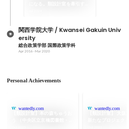
になる。類設計室を牽引する
先輩に聞く、類設計室のイノ
Jul 2024
ベーティブな企業文化
関西学院大学 / Kwansei Gakuin Univ
ersity
総合政策学部 国際政策学科
Apr 2016
-
Mar 2020
Personal Achievements
wantedly.com
wantedly.com
【類設計室】本の森ちゅうお
【類設計室】 大阪
う （中央区立京橋図書館・中
新たなプロジェク
央区立郷土資料館） グッドデ
アを生み出していく
Oct 2023
Oct 2023