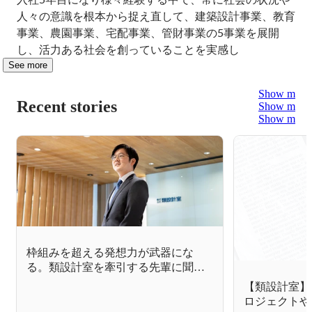
人々の意識を根本から捉え直して、建築設計事業、教育
事業、農園事業、宅配事業、管財事業の5事業を展開
し、活力ある社会を創っていることを実感し
See more
Show more
Recent stories
Show more
Show more
枠組みを超える発想力が武器にな
る。類設計室を牽引する先輩に聞
く、類設計室のイノベーティブな企
【類設計室】
業文化
ロジェクトや