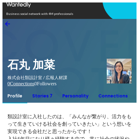
Open in app
Business social network with 4M professionals
石丸 加菜
株式会社類設計室 / 広報人材課
0
Connections
0
Followers
Profile
Stories 7
Personality
Connections
類設計室に入社したのは、「みんなが繋がり、活力をも
って生きていける社会を創っていきたい」という想いを
実現できる会社だと思ったからです！

入社5年目になり様々経験する中で、常に社会の状況や