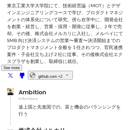
東京工業大学大学院にて、技術経営論（MOT）とデザ
インエンジニアリングコースで学び、プロダクトマネジ
メントの体系化について研究。傍ら在学中に、開発会社
を創業・経営し、営業・採用・開発に従事し、2 年で売
却。その後、株式会社メルカリに入社し、メルペイにて 
SMB 向け決済システムの営業〜審査〜決済開始までの
プロダクトマネジメント全般を 1 任されつつ、官民連携
案件・子会社立ち上げ 2 社に従事。その後株式会社エク
スプラザを創業し、取締役に就任。
See more
github.com
+2
Ambition
In the future
途上国と先進国での、富と機会のバランシングを
行う