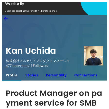
Open in app
Business social network with 4M professionals
Kan Uchida
株式会社メルカリ / プロダクトマネージャ
47
Connections
11
Followers
Profile
Stories
Personality
Connections
Product Manager on pa
yment service for SMB