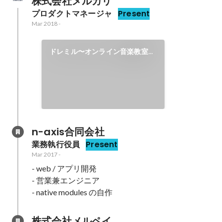
株式会社メルカリ
プロダクトマネージャ
Present
Mar 2018
-
ドレミル〜オンライン音楽教室紹
介サイト〜
n-axis合同会社
業務執行役員
Present
Mar 2017
-
- web / アプリ開発

- 営業兼エンジニア

- native modules の自作
株式会社メルペイ