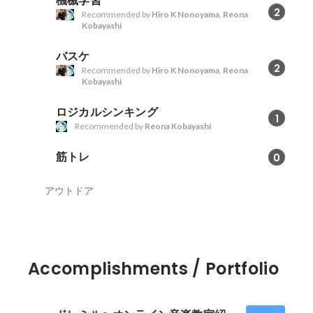
機械学習
2
Recommended by
Hiro K Nonoyama
,
Reona
Kobayashi
バスケ
2
Recommended by
Hiro K Nonoyama
,
Reona
Kobayashi
ロジカルシンキング
1
Recommended by
Reona Kobayashi
筋トレ
0
アウトドア
Accomplishments / Portfolio