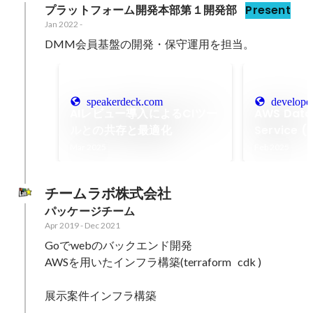
プラットフォーム開発本部第１開発部
Present
Jan 2022
-
DMM会員基盤の開発・保守運用を担当。
speakerdeck.com
develope
AIレビュー導入によるCIツー
AWS Data
ルとの共存と最適化
Service 
の活用Tips
Mar 2025
Feb 2025
Developer
チームラボ株式会社
パッケージチーム
Apr 2019
-
Dec 2021
Goでwebのバックエンド開発

AWSを用いたインフラ構築(terraform   cdk )

展示案件インフラ構築