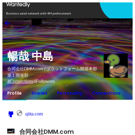
Open in app
Business social network with 4M professionals
暢哉 中島
合同会社DMM.com / プラットフォーム開発本部
第１開発部
4
Connections
4
Followers
Profile
Stories
Personality
Connections
qiita.com
合同会社DMM.com