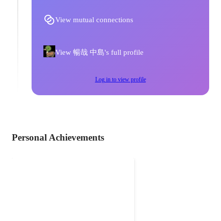
View mutual connections
View 暢哉 中島's full profile
Log in to view profile
Personal Achievements
うぇーぶ！
高専プロコンに出した作品。 水を
張った水槽の上から投影する。 そ
の水面にたいしてアクションし波
紋を出すことで音を鳴らすことが