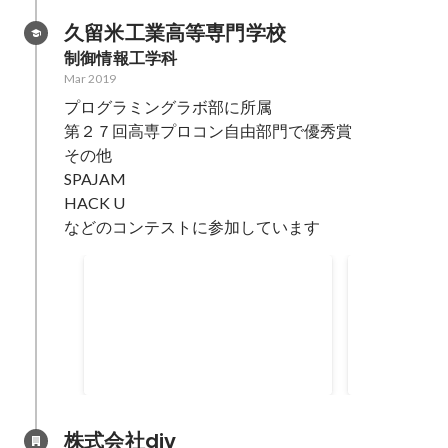
久留米工業高等専門学校
制御情報工学科
Mar 2019
プログラミングラボ部に所属

第２７回高専プロコン自由部門で優秀賞

その他

SPAJAM

HACK U

などのコンテストに参加しています
SPAJAM 福岡予選 最優秀賞
全日本学生
テスト 自
May 2018
Sep 2017
株式会社div