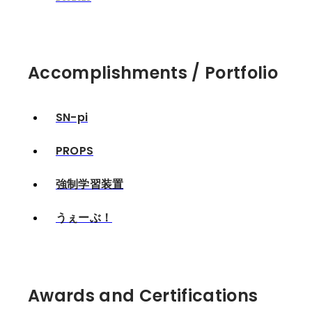
Accomplishments / Portfolio
SN-pi
PROPS
強制学習装置
うぇーぶ！
Awards and Certifications