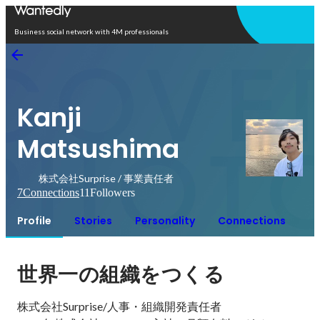
Open in app
Business social network with 4M professionals
Kanji
Matsushima
株式会社Surprise / 事業責任者
7
Connections
11
Followers
Profile
Stories
Personality
Connections
世界一の組織をつくる
株式会社Surprise/人事・組織開発責任者
