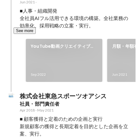
Jun 2021
-
■人事・組織開発

全社員AIフル活用できる環境の構築。全社業務の
効率化、採用戦略の立案・実行。
See more
YouTube動画クリエイティブデ
月額・年額
ィレクター
任者
Sep 2022
Jun 2021
株式会社東急スポーツオアシス
社員・部門責任者
Apr 2018
-
May 2021
■ 顧客獲得と定着のための企画と実行

新規顧客の獲得と長期定着を目的とした企画を立
案、実行。
