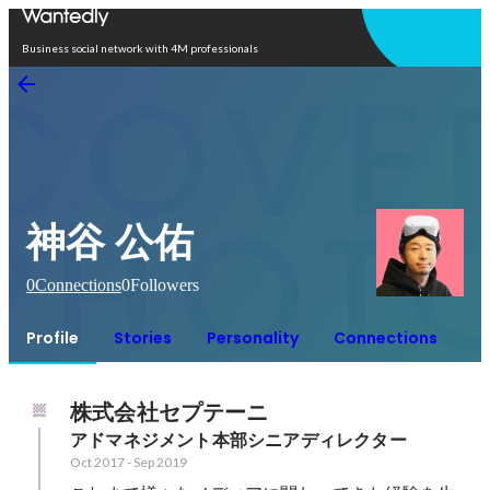
Open in app
Business social network with 4M professionals
神谷 公佑
0
Connections
0
Followers
Profile
Stories
Personality
Connections
株式会社セプテーニ
アドマネジメント本部シニアディレクター
Oct 2017
-
Sep 2019