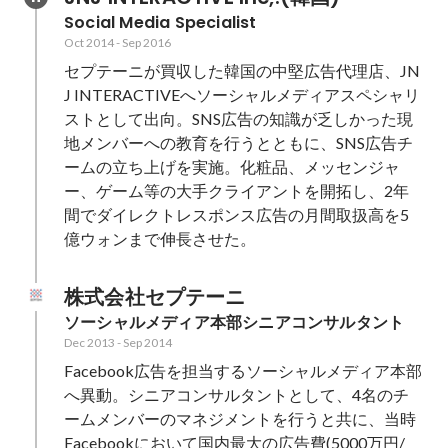
Social Media Specialist
Oct 2014
-
Sep 2016
セプテーニが買収した韓国の中堅広告代理店、JN
J INTERACTIVEへソーシャルメディアスペシャリ
ストとして出向。SNS広告の知識が乏しかった現
地メンバーへの教育を行うとともに、SNS広告チ
ームの立ち上げを実施。化粧品、メッセンジャ
ー、ゲーム等の大手クライアントを開拓し、2年
間でダイレクトレスポンス広告の月間取扱高を5
億ウォンまで伸長させた。
株式会社セプテーニ
ソーシャルメディア本部シニアコンサルタント
Dec 2013
-
Sep 2014
Facebook広告を担当するソーシャルメディア本部
へ異動。シニアコンサルタントとして、4名のチ
ームメンバーのマネジメントを行うと共に、当時
Facebookにおいて国内最大の広告費(5000万円/