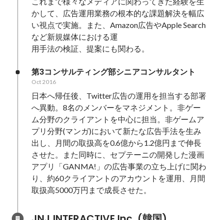
これまで様々なメディアに関わってきた経験を生
かして、広告運用業務の根本的な課題解決を幅広
い視点で実施。また、Amazon広告やApple Search
など新規媒体における運

用手法の検証、提案にも関わる。
第3コンサルティング部シニアコンサルタント
Oct 2016
日本へ帰任後、Twitter広告の運用を担当する部署
へ異動。8名のメンバーをマネジメント。非ゲー
ム分野のクライアントを中心に担当。非ゲームア
プリ分野(マンガ)において新たな広告手法を生み
出し、月間の取扱高を0.6億から1.2億円まで伸長
させた。また同時に、セプテーニの開発した漫画
アプリ「GANMA!」の広告事業の立ち上げに関わ
り、約60クライアントのアカウントを運用、月間
取扱高5000万円まで成長させた。
JNJ INTERACTIVE Inc,.(韓国)