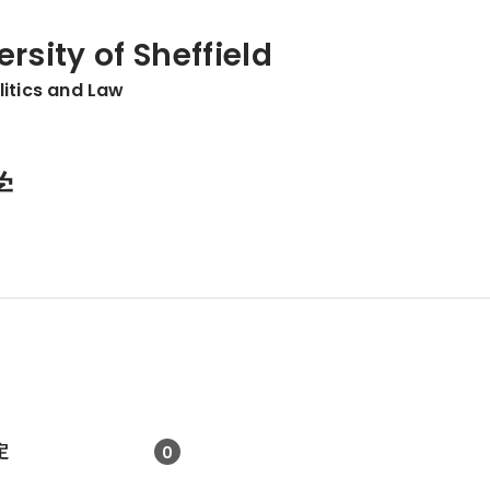
rsity of Sheffield
litics and Law
学
定
0