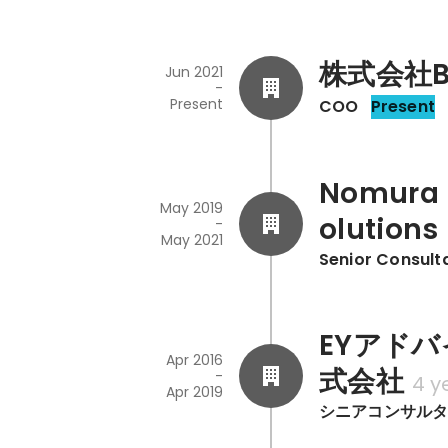
株式会社Bi
Jun 2021
-
Present
COO
Present
Nomura R
May 2019
olutions 
-
May 2021
Senior Consult
EYアド
Apr 2016
式会社
-
4 y
Apr 2019
シニアコンサル