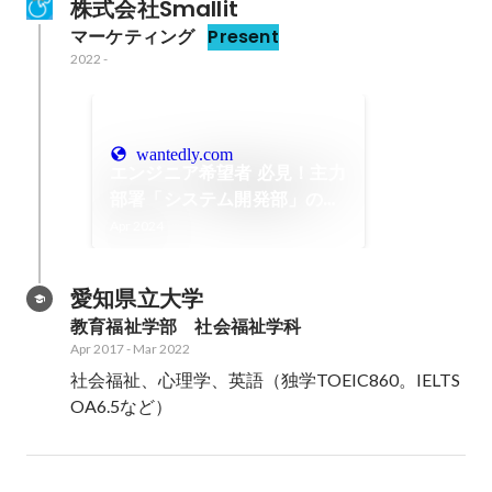
株式会社Smallit
マーケティング
Present
2022
-
wantedly.com
エンジニア希望者 必見！主力
部署「システム開発部」の業
務内容や使う言語は？どんな
Apr 2024
人が求められる？
愛知県立大学
教育福祉学部　社会福祉学科
Apr 2017
-
Mar 2022
社会福祉、心理学、英語（独学TOEIC860。IELTS  
OA6.5など）