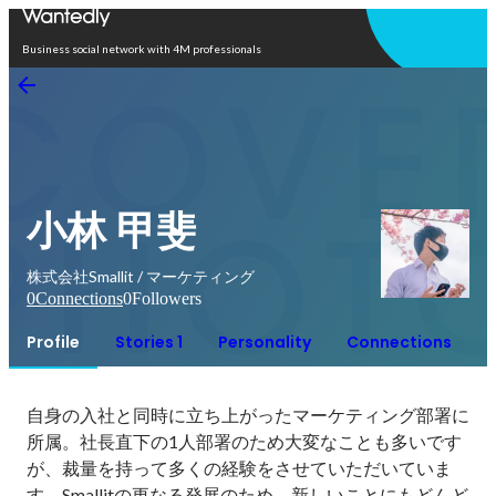
Open in app
Business social network with 4M professionals
小林 甲斐
株式会社Smallit / マーケティング
0
Connections
0
Followers
Profile
Stories 1
Personality
Connections
自身の入社と同時に立ち上がったマーケティング部署に
所属。社長直下の1人部署のため大変なことも多いです
が、裁量を持って多くの経験をさせていただいていま
す。Smallitの更なる発展のため、新しいことにもどんど