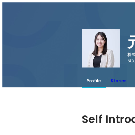
株式
5
Co
Profile
Stories
Self Intr