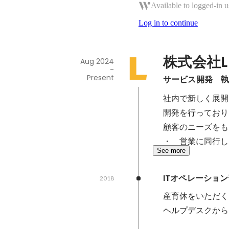
Available to logged-in u
Log in to continue
株式会社LI
Aug 2024
-
Present
サービス開発　
社内で新しく展開
開発を行っており
顧客のニーズをも
・　営業に同行し
See more
ITオペレーショ
2018
産育休をいただく
ヘルプデスクから