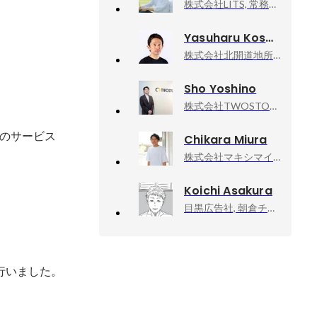
株式会社LITS, 常務取締役
Yasuharu Kosone
株式会社北開道地所, 最高人事責任者 (CHRO)
Sho Yoshino
株式会社TWOSTONE&Sons, 執行役員
」のサービス
Chikara Miura
株式会社マキシマイズ, 代表取締役社長
Koichi Asakura
目黒広告社, 朝倉チーム／クリエイティブ・ディレクター
行いました。