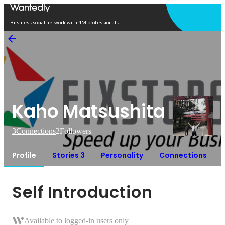
Open in app
Business social network with 4M professionals
Kaho Matsushita
3
Connections
2
Followers
Profile
Stories 3
Personality
Connections
Self Introduction
Available to logged-in users only