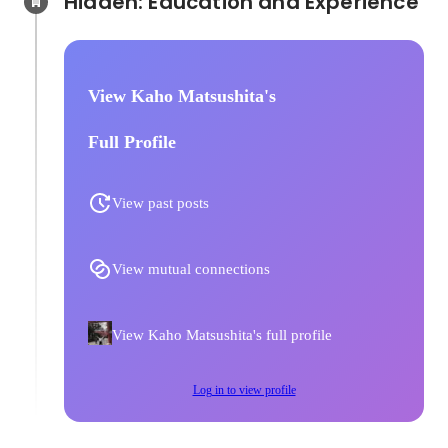
Hidden: Education and Experience	
View Kaho Matsushita's
Full Profile
View past posts
View mutual connections
View Kaho Matsushita's full profile
Log in to view profile