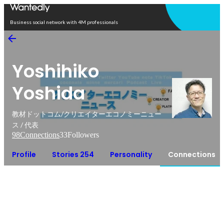
Open in app
Business social network with 4M professionals
Yoshihiko
Yoshida
教材ドットコム/クリエイターエコノミーニュー
ス / 代表
98
Connections
33
Followers
Profile
Stories 254
Personality
Connections