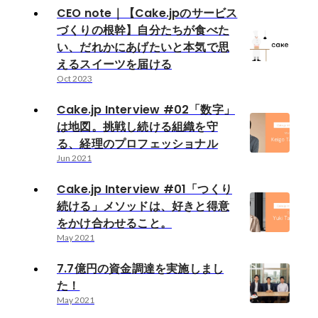
CEO note｜【Cake.jpのサービス
づくりの根幹】自分たちが食べた
い、だれかにあげたいと本気で思
えるスイーツを届ける
Oct 2023
Cake.jp Interview #02「数字」
は地図。挑戦し続ける組織を守
る、経理のプロフェッショナル
Jun 2021
Cake.jp Interview #01「つくり
続ける」メソッドは、好きと得意
をかけ合わせること。
May 2021
7.7億円の資金調達を実施しまし
た！
May 2021