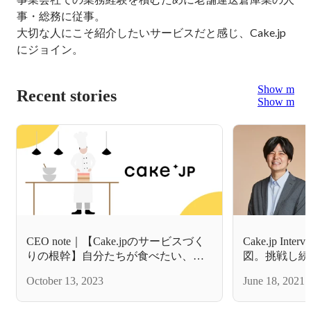
事・総務に従事。

大切な人にこそ紹介したいサービスだと感じ、Cake.jp
にジョイン。
Show more
Recent stories
Show more
CEO note｜【Cake.jpのサービスづく
Cake.jp Int
りの根幹】自分たちが食べたい、だ
図。挑戦し続
れかにあげたいと本気で思えるスイ
のプロフェッ
October 13, 2023
June 18, 2021
ーツを届ける