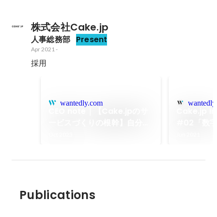
株式会社Cake.jp
人事総務部
Present
Apr 2021
-
採用
wantedly.com
wantedly
CEO note｜【Cake.jpのサ
Cake.jp I
ービスづくりの根幹】自分た
#02「数
ちが食べたい、だれかにあげ
続ける組織
Oct 2023
Jun 2021
たいと本気で思えるスイーツ
ロフェッシ
を届ける
Publications