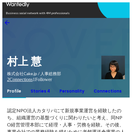
Open in app
Business social network with 4M professionals
村上 慧
株式会社Cake.jp / 人事総務部
2
Connections
1
Follower
Profile
Stories 4
Personality
Connections
認定NPO法人カタリバにて新規事業運営を経験したの
ち、組織運営の基盤づくりに関わりたいと考え、同NP
O経営管理本部にて経理・人事・労務を経験。その後、
事業会社での業務経験を積むために老舗運送倉庫業の人