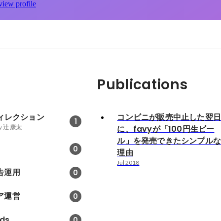
view profile
Publications
ディレクション
コンビニが販売中止した翌
1
y
辻 康太
に、favyが「100円生ビー
ル」を発売できたシンプル
0
理由
Jul 2018
告運用
0
ア運営
0
ds
0