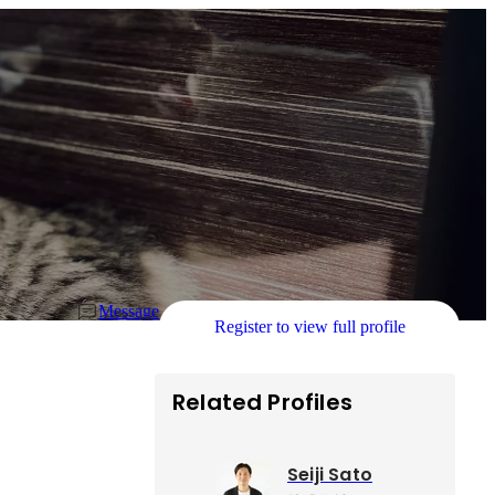
Message
Register to view full profile
Related Profiles
Seiji Sato