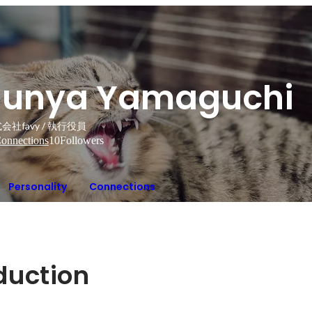
Junya Yamaguchi
会社favy / 執行役員
onnections
10
Followers
Personality
Connections
oduction