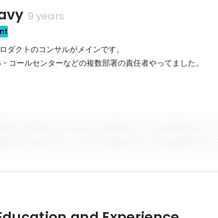
avy
9 years
nt
ロダクトのコンサルがメインです。

S・コールセンターなどの複数部署の責任者やってました。
中止した翌日に、favyが「100円生ビール」を発売できたシ
Hidden: Education and Experience	