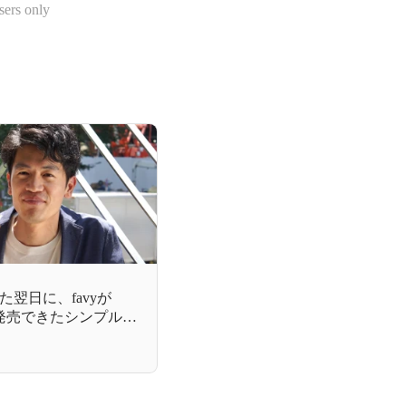
sers only
翌日に、favyが
を発売できたシンプルな