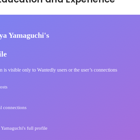
ya Yamaguchi's
ile
n is visible only to Wantedly users or the user’s connections
osts
l connections
Yamaguchi's full profile