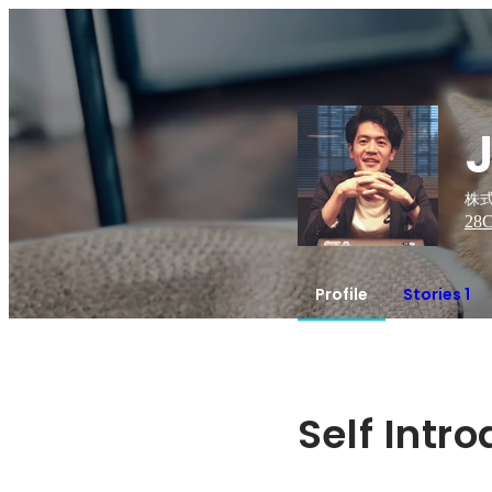
株式
28
C
Profile
Stories 1
Self Intr