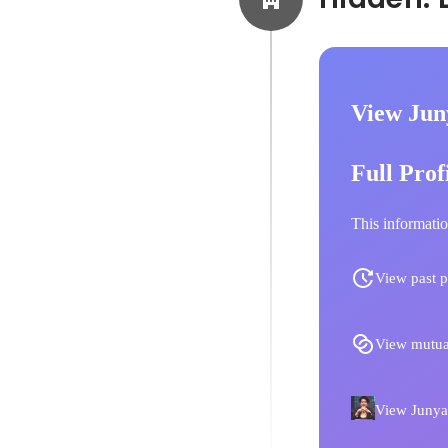
View Jun
Full Prof
This informatio
View past p
View mutua
View Junya 