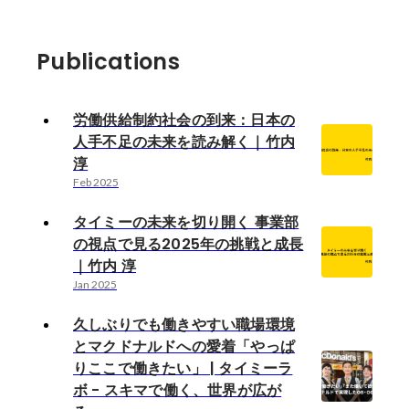
Publications
労働供給制約社会の到来：日本の
人手不足の未来を読み解く｜竹内
淳
Feb 2025
タイミーの未来を切り開く 事業部
の視点で見る2025年の挑戦と成長
｜竹内 淳
Jan 2025
久しぶりでも働きやすい職場環境
とマクドナルドへの愛着「やっぱ
りここで働きたい」 | タイミーラ
ボ - スキマで働く、世界が広が