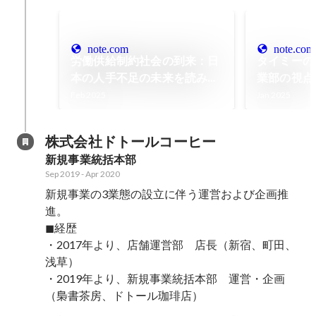
note.com
note.com
労働供給制約社会の到来：日
タイミーの
本の人手不足の未来を読み解
業部の視点
く｜竹内 淳
挑戦と成長
Feb 2025
Jan 2025
株式会社ドトールコーヒー
新規事業統括本部
Sep 2019
-
Apr 2020
新規事業の3業態の設立に伴う運営および企画推
進。

◼︎経歴

・2017年より、店舗運営部　店長（新宿、町田、
浅草）

・2019年より、新規事業統括本部　運営・企画
（梟書茶房、ドトール珈琲店）