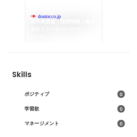
doutor.co.jp
若手座談会｜採用情報｜株式
会社ドトールコーヒー
Jan 2018
Skills
ポジティブ
0
学習欲
0
マネージメント
0