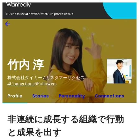
Open in app
Business social network with 4M professionals
竹内 淳
株式会社タイミー / カスタマーサクセス
4
Connections
6
Followers
Profile
Stories
Personality
Connections
非連続に成長する組織で行動
と成果を出す