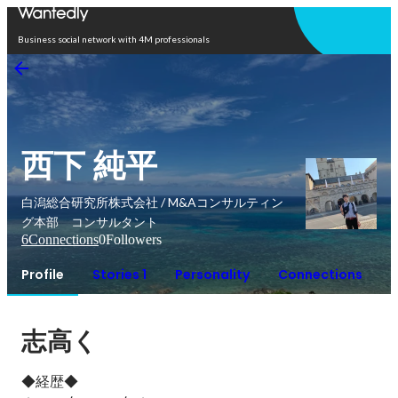
Open in app
Business social network with 4M professionals
西下 純平
白潟総合研究所株式会社 / M&Aコンサルティン
グ本部 コンサルタント
6
Connections
0
Followers
Profile
Stories 1
Personality
Connections
志高く
◆経歴◆
