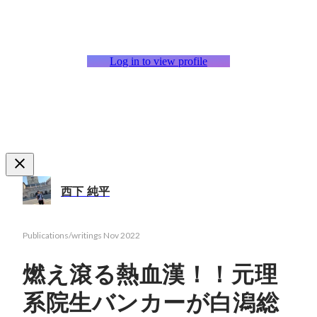
Log in to view profile
西下 純平
Publications/writings
Nov 2022
燃え滾る熱血漢！！元理
系院生バンカーが白潟総