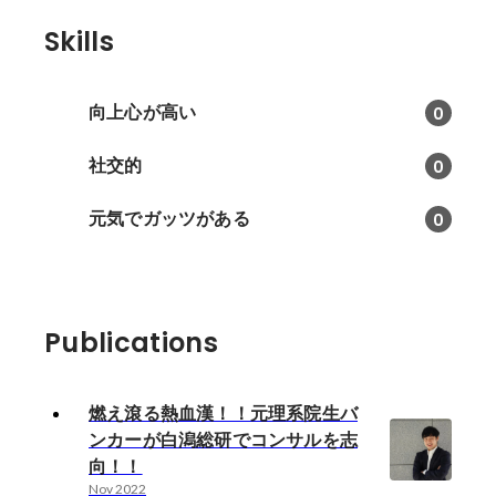
Skills
向上心が高い
0
社交的
0
元気でガッツがある
0
Publications
燃え滾る熱血漢！！元理系院生バ
ンカーが白潟総研でコンサルを志
向！！
Nov 2022