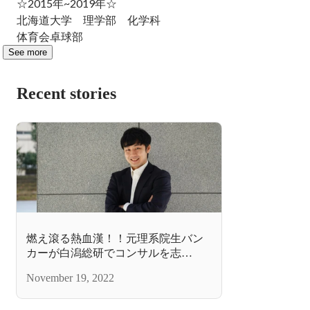
☆2015年~2019年☆

北海道大学　理学部　化学科

体育会卓球部
See more
Recent stories
燃え滾る熱血漢！！元理系院生バン
カーが白潟総研でコンサルを志
向！！
November 19, 2022