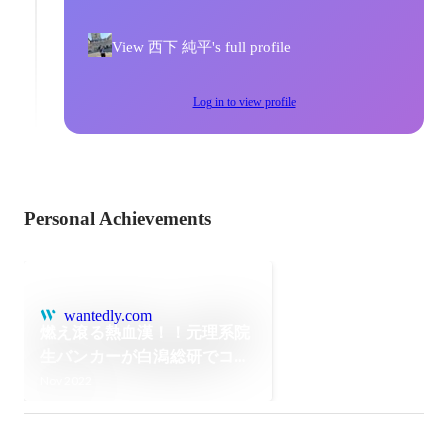
View 西下 純平's full profile
Log in to view profile
Personal Achievements
wantedly.com
燃え滾る熱血漢！！元理系院
生バンカーが白潟総研でコン
サルを志向！！
Nov 2022